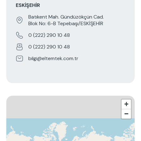
ESKIŞEHIR
Batıkent Mah. Gündüzökçün Cad.
Blok No: 6-B Tepebaşı/ESKİŞEHİR
0 (222) 290 10 48
0 (222) 290 10 48
bilgi@eltemtek.com.tr
+
−