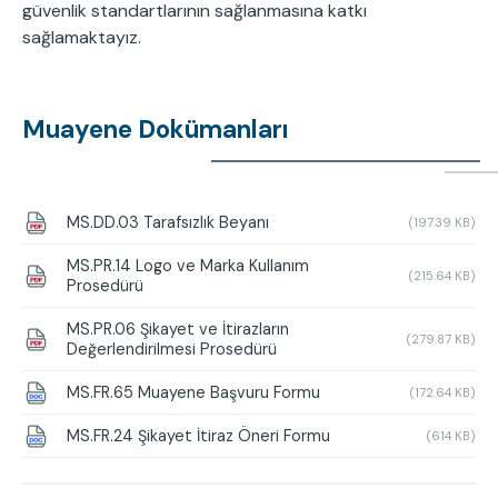
güvenlik standartlarının sağlanmasına katkı
sağlamaktayız.
Muayene Dokümanları
MS.DD.03 Tarafsızlık Beyanı
(197.39 KB)
MS.PR.14 Logo ve Marka Kullanım
(215.64 KB)
Prosedürü
MS.PR.06 Şikayet ve İtirazların
(279.87 KB)
Değerlendirilmesi Prosedürü
MS.FR.65 Muayene Başvuru Formu
(172.64 KB)
MS.FR.24 Şikayet İtiraz Öneri Formu
(614 KB)