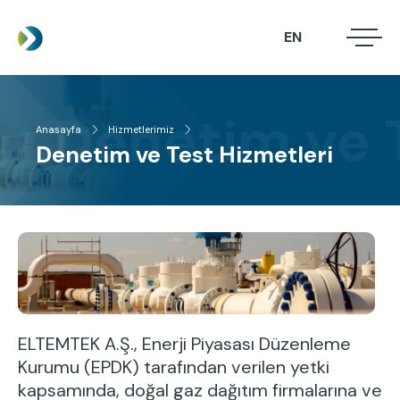
Ana
içeriğe
EN
.
.
atla
.
Denetim ve T
Anasayfa
Hizmetlerimiz
HAKKIMIZDA
Sayfa
Denetim ve Test Hizmetleri
HIZMETLERIMIZ
yolu
PROJELERIMIZ
HABERLER
İLETIŞIM
ELTEMTEK A.Ş., Enerji Piyasası Düzenleme
Kurumu (EPDK) tarafından verilen yetki
kapsamında, doğal gaz dağıtım firmalarına ve